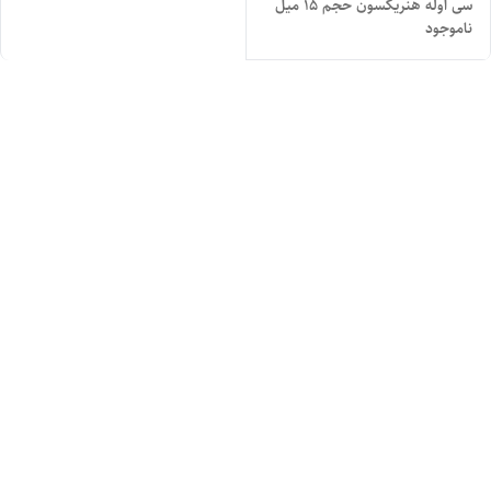
سی اوله هنریکسون حجم ۱۵ میل
ناموجود