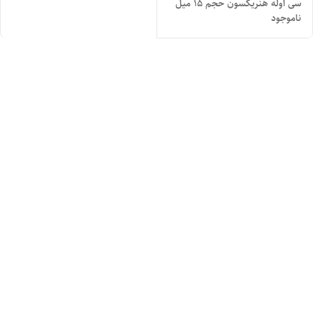
سی اوله هنریکسون حجم ۱۵ میل
ناموجود