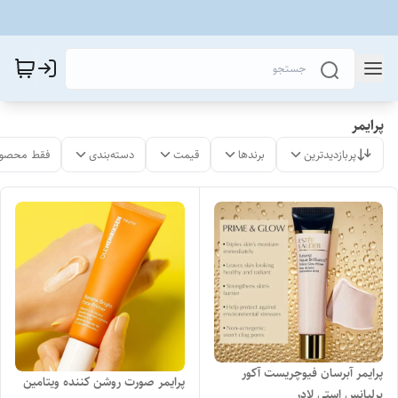
پرایمر
پربازدیدترین
برندها
قیمت
دسته‌بندی
فقط محصول
پرایمر آبرسان فیوچریست آکور
پرایمر صورت روشن کننده ویتامین
برلیانس استی لادر