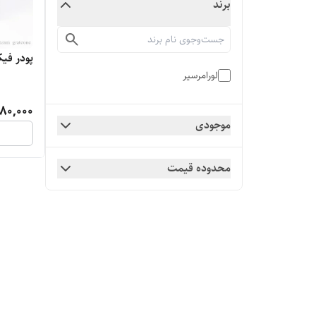
برند
پودر فی
لورامرسیر
980,000
موجودی
محدوده قیمت