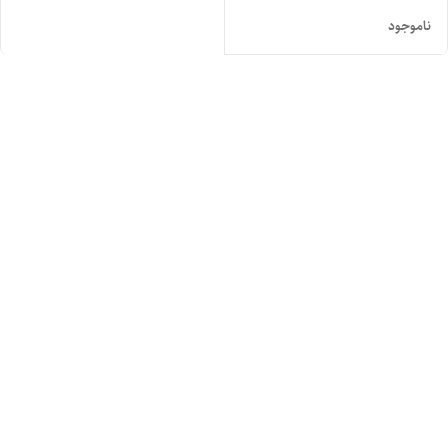
ناموجود