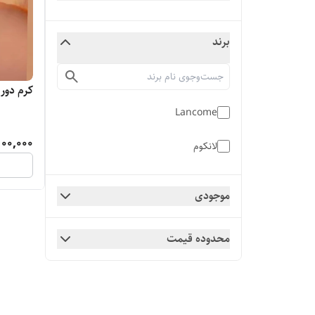
برند
کرم دور
Lancome
100,000
لانکوم
موجودی
محدوده قیمت