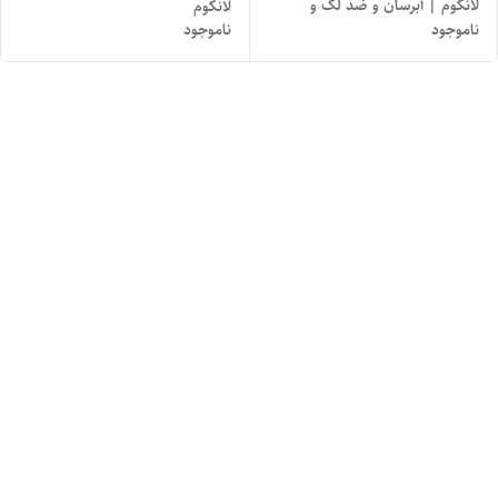
لانکوم | آبرسان و ضد لک و
لانکوم
ناموجود
ناموجود
افتادگی پوست