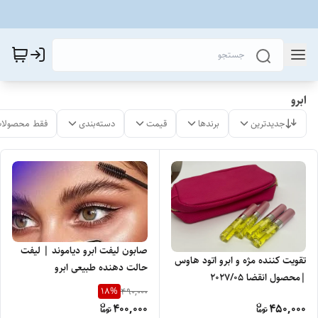
ابرو
جدیدترین
برندها
قیمت
دسته‌بندی
فقط محصولات
صابون لیفت ابرو دیاموند | لیفت
تقویت کننده مژه و ابرو اتود هاوس
حالت دهنده طبیعی ابرو
|محصول انقضا 2027/05
18
%
490,000
400,000
450,000