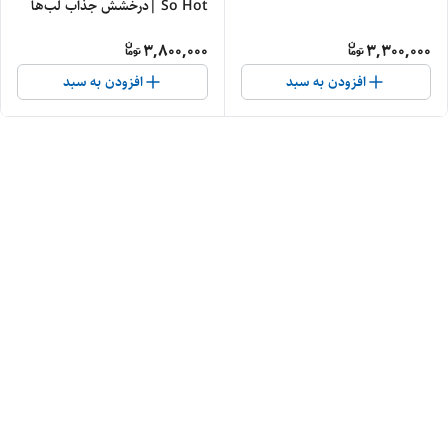
So Hot |درخشش جذاب لب‌ها
5.20 میل
3,800,000
3,300,000
افزودن به سبد
افزودن به سبد