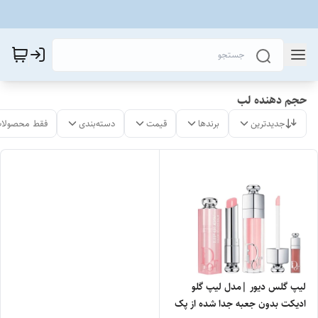
حجم دهنده لب
جدیدترین
برندها
قیمت
دسته‌بندی
فقط محصولات
لیپ گلس دیور |مدل لیپ گلو
ادیکت بدون جعبه جدا شده از پک