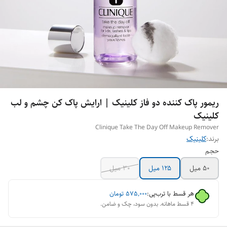
ریمور پاک کننده دو فاز کلینیک | ارایش پاک کن چشم و لب
کلینیک
Clinique Take The Day Off Makeup Remover
برند:
کلینیک
حجم
۵۰ میل
۱۲۵ میل
۳۰ میل
هر قسط با ترب‌پی:
۵۷۵٬۰۰۰
تومان
۴ قسط ماهانه. بدون سود، چک و ضامن.