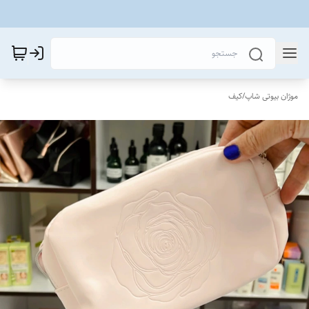
موژان بیوتی شاپ
/
کیف