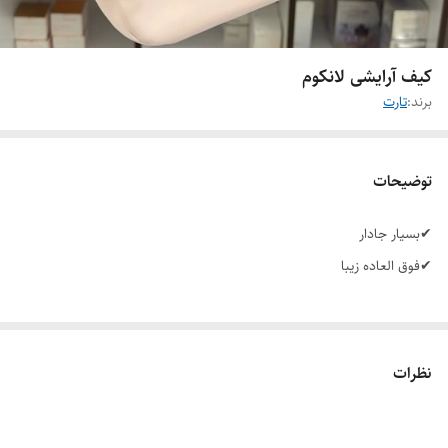
کیف آرایشی لانکوم
برند:
تارت
توضیحات
✔بسیار جادار
✔فوق العاده زیبا
نظرات