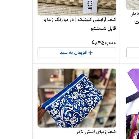
دار
کیف آرایشی کلینیک |در دو رنگ زیبا و
ت
قابل شستشو
450,000
افزودن به سبد
کیف زیبای استی لادر