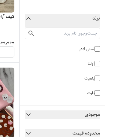
کیف آرا
برند
800,000
استی لادر
اولتا
بنفیت
تارت
توفیسید
موجودی
سفورا
محدوده قیمت