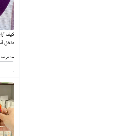
کیف آرا
داخل آس
400,000