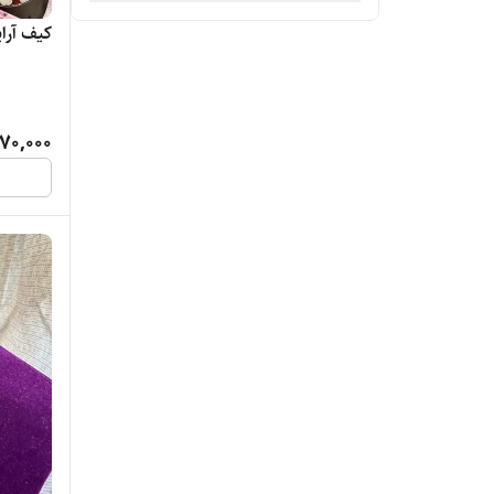
شیسیدو
کیف آرا
صفورا
کلینیک
70,000
کلینیک
کیکو
لانکوم
مای اوریجینز