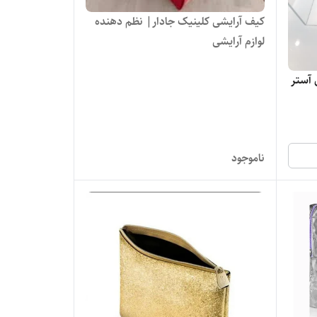
کیف آرایشی کلینیک جادار| نظم دهنده
لوازم آرایشی
 آستر
ناموجود