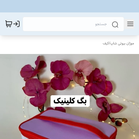
موژان بیوتی شاپ
/
کیف