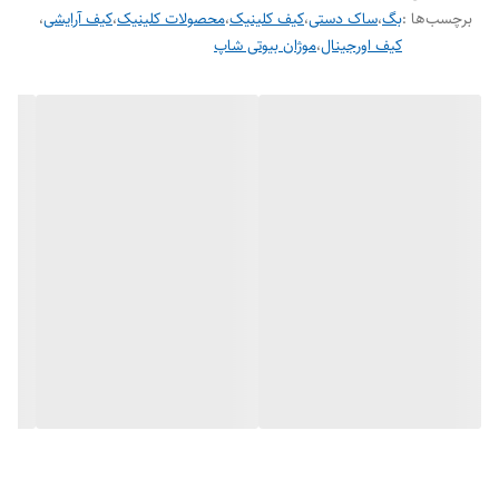
برچسب‌ها :
بگ
،
ساک دستی
،
کیف کلینیک
،
محصولات کلینیک
،
کیف آرایشی
،
کیف اورجینال
،
موژان بیوتی شاپ