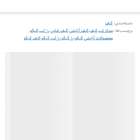
دسته‌بندی
:
کیف
برچسب‌ها :
مداد لب
،
کیف
،
کیف آرایشی
،
کیف شاین
،
رژ لب
،
کیکو
،
محصولات آرایشی کیکو
،
رژ کیکو
،
رژ لب کیکو
،
کیف کیکو