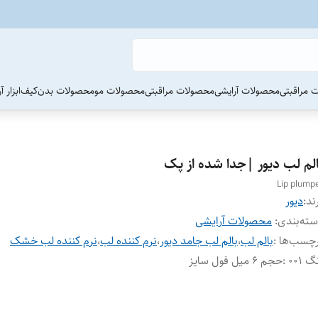
 مراقبتی
محصولات آرایشی
محصولات مراقبتی
محصولات مو
محصولات بدن
کیف
ابزار 
الم لب دیور |جدا شده از پک
Lip plump
ند:
دیور
ته‌بندی
:
محصولات آرایشی
چسب‌ها :
بالم لب
،
بالم لب جامد دیور
،
نرم کننده لب
،
نرم کننده لب خشک
گ 001
:
حجم ۶ میل فول سایز