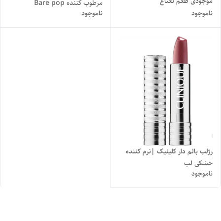
موجودی طعم نعناع
مرطوب کننده Bare pop
ناموجود
ناموجود
رژلب بالم دار کلینیک |نرم کننده
خشکی لب
ناموجود