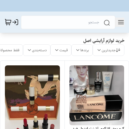
خرید لوازم آرایشی اصل
جدیدترین
برندها
قیمت
دسته‌بندی
فقط محصولات
کرم پودر لانکوم |تینت ایدول ضد