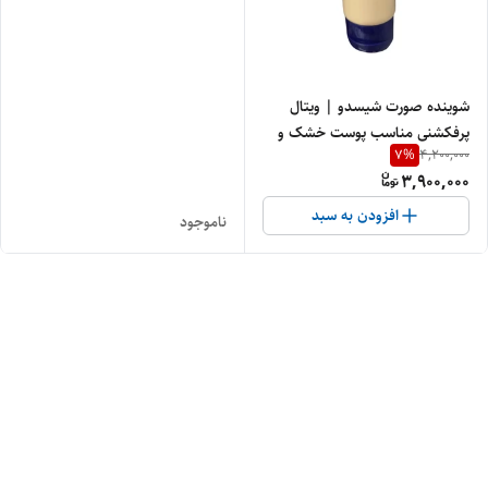
شوینده صورت شیسدو | ویتال
پرفکشنی مناسب پوست خشک و
7
%
4,200,000
مختلط
3,900,000
افزودن به سبد
ناموجود