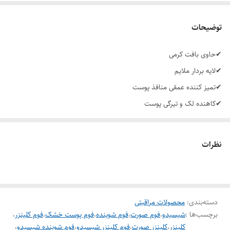
توضیحات
✔حاوی بافت کرمی
✔لایه بردار ملایم
✔تمیز کننده عمقی منافذ پوست
✔کاهنده لک و تیرگی پوست
✔غنی شده از املاح و ویتامین ها جهت آبرسانی پوست
✔به شدت پوست را روشن کرده و آبرسانی می نماید.
نظرات
✔جلوگیری از چین و چروک و پیری پوست
✔مناسب انواع پوست
دسته‌بندی
:
محصولات مراقبتی
برچسب‌ها :
شیسیدو
،
فوم صورت
،
فوم شوینده
،
فوم پوست خشک
،
فوم کلینزر
،
کلینزر
،
کلینزر صورت
،
فوم کلینزر شیسیدو
،
فوم شوینده شیسیدو
،