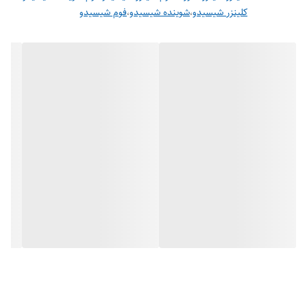
کلینزر شیسیدو
،
شوینده شیسیدو
،
فوم شیسیدو