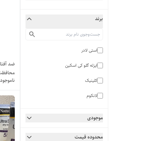
برند
استی لادر
ضد آفتا
ایزله گلو کی اسکین
محافظت بالا
ناموجود
کلینیک
لانکوم
نیتروجینا
موجودی
محدوده قیمت