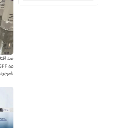
ضد آفتا
SPF 55 انقضا ۲۰۲۶/۵حجم 88 می
ناموجود