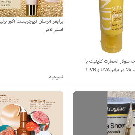
پرایمر آبرسان فیوچریست آکور برلی
استی لادر
ب سولار اسمارت کلینیک با
 در برابر UVA و UVB
ناموجود