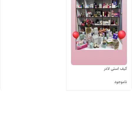
کیف استی لادر
ناموجود