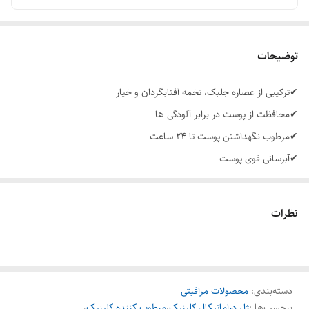
توضیحات
✔ترکیبی از عصاره جلبک، تخمه آفتابگردان و خیار
✔محافظت از پوست در برابر آلودگی ها
✔مرطوب نگهداشتن پوست تا 24 ساعت
✔آبرسانی قوی پوست
✔جذب سریع
✔ایجاد حس تازگی در پوست
نظرات
✔کمک به درخشان تر شدن و نرم تر شدن پوست
✔بدون باقی گذاشتن رد چربی و چسبندگی روی پوست
✔مدل ژلی مناسب پوست های چرب و مختلط
دسته‌بندی
:
محصولات مراقبتی
✔مناسب برای همه ی پوست ها
برچسب‌ها :
ژل دراماتیکال کلینیک
،
مرطوب کننده کلینیک
،