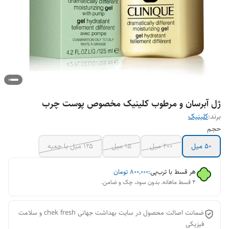
ژل آبرسان و مرطوب کلینیک مخصوص پوست چرب
برند:
کلینیک
حجم
۵۰ میل
۲۰۰ میل
15 میل
۱۲۵ میل با جعبه
هر قسط با ترب‌پی:
۸۰۰٬۰۰۰
تومان
۴ قسط ماهانه. بدون سود، چک و ضامن.
ضمانت اصالت محصول در سایت بهداشت جهانی chek fresh و سلامت
فیزیکی