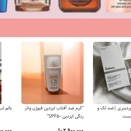
وردینری |ضد لک و
"کرم ضد آفتاب ایزدین فیوژن واتر
بالم لب
وست
رنگی ایزدین SPF50"
00,000
2,900,000