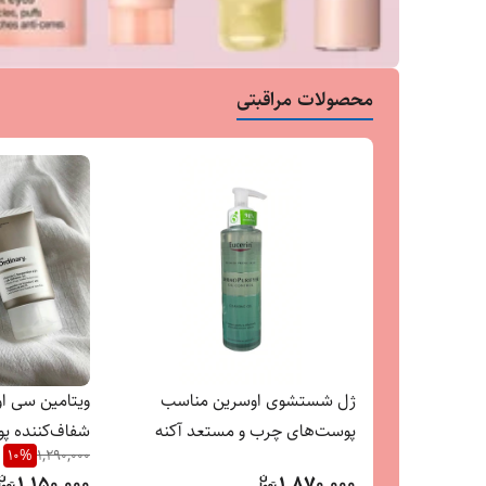
محصولات مراقبتی
ژل شستشوی اوسرین مناسب
ویتامین سی ا
پوست‌های چرب و مستعد آکنه
شفاف‌کننده پ
10
%
1,290,000
1,150,000
1,870,000